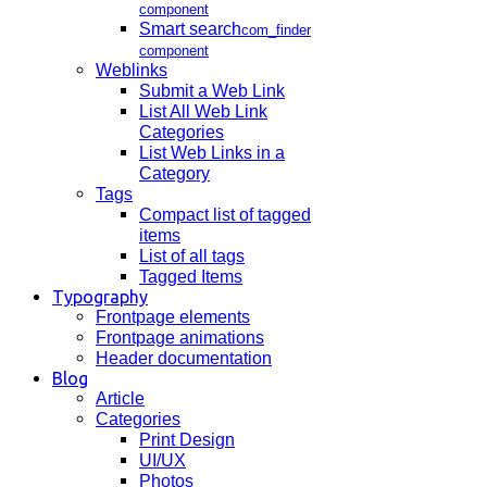
component
Smart search
com_finder
component
Weblinks
Submit a Web Link
List All Web Link
Categories
List Web Links in a
Category
Tags
Compact list of tagged
items
List of all tags
Tagged Items
Typography
Frontpage elements
Frontpage animations
Header documentation
Blog
Article
Categories
Print Design
UI/UX
Photos