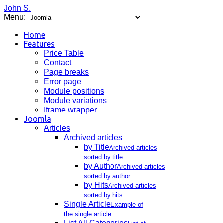
John S.
Menu:
Home
Features
Price Table
Contact
Page breaks
Error page
Module positions
Module variations
Iframe wrapper
Joomla
Articles
Archived articles
by Title
Archived articles
sorted by title
by Author
Archived articles
sorted by author
by Hits
Archived articles
sorted by hits
Single Article
Example of
the single article
List All Categories