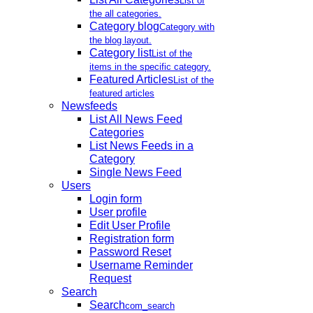
List of
the all categories.
Category blog
Category with
the blog layout.
Category list
List of the
items in the specific category.
Featured Articles
List of the
featured articles
Newsfeeds
List All News Feed
Categories
List News Feeds in a
Category
Single News Feed
Users
Login form
User profile
Edit User Profile
Registration form
Password Reset
Username Reminder
Request
Search
Search
com_search