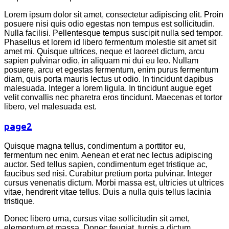
Lorem ipsum dolor sit amet, consectetur adipiscing elit. Proin
posuere nisi quis odio egestas non tempus est sollicitudin.
Nulla facilisi. Pellentesque tempus suscipit nulla sed tempor.
Phasellus et lorem id libero fermentum molestie sit amet sit
amet mi. Quisque ultrices, neque et laoreet dictum, arcu
sapien pulvinar odio, in aliquam mi dui eu leo. Nullam
posuere, arcu et egestas fermentum, enim purus fermentum
diam, quis porta mauris lectus ut odio. In tincidunt dapibus
malesuada. Integer a lorem ligula. In tincidunt augue eget
velit convallis nec pharetra eros tincidunt. Maecenas et tortor
libero, vel malesuada est.
page2
Quisque magna tellus, condimentum a porttitor eu,
fermentum nec enim. Aenean et erat nec lectus adipiscing
auctor. Sed tellus sapien, condimentum eget tristique ac,
faucibus sed nisi. Curabitur pretium porta pulvinar. Integer
cursus venenatis dictum. Morbi massa est, ultricies ut ultrices
vitae, hendrerit vitae tellus. Duis a nulla quis tellus lacinia
tristique.
Donec libero urna, cursus vitae sollicitudin sit amet,
elementum et massa. Donec feugiat, turpis a dictum