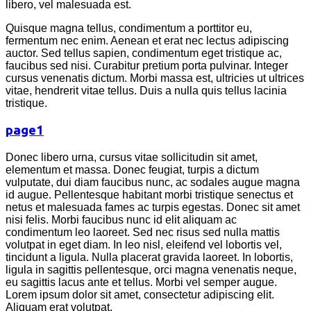
libero, vel malesuada est.
Quisque magna tellus, condimentum a porttitor eu,
fermentum nec enim. Aenean et erat nec lectus adipiscing
auctor. Sed tellus sapien, condimentum eget tristique ac,
faucibus sed nisi. Curabitur pretium porta pulvinar. Integer
cursus venenatis dictum. Morbi massa est, ultricies ut ultrices
vitae, hendrerit vitae tellus. Duis a nulla quis tellus lacinia
tristique.
page1
Donec libero urna, cursus vitae sollicitudin sit amet,
elementum et massa. Donec feugiat, turpis a dictum
vulputate, dui diam faucibus nunc, ac sodales augue magna
id augue. Pellentesque habitant morbi tristique senectus et
netus et malesuada fames ac turpis egestas. Donec sit amet
nisi felis. Morbi faucibus nunc id elit aliquam ac
condimentum leo laoreet. Sed nec risus sed nulla mattis
volutpat in eget diam. In leo nisl, eleifend vel lobortis vel,
tincidunt a ligula. Nulla placerat gravida laoreet. In lobortis,
ligula in sagittis pellentesque, orci magna venenatis neque,
eu sagittis lacus ante et tellus. Morbi vel semper augue.
Lorem ipsum dolor sit amet, consectetur adipiscing elit.
Aliquam erat volutpat.